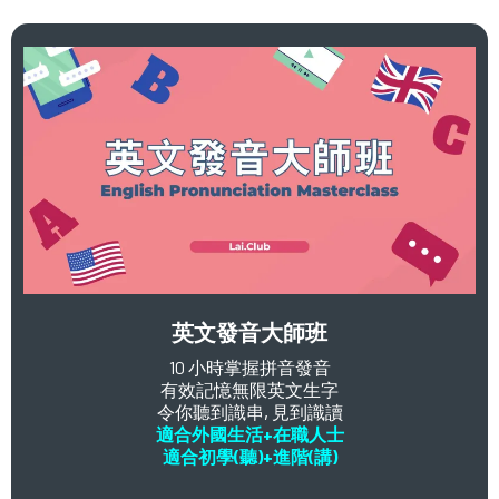
英文發音大師班
10 小時掌握拼音發音
有效記憶無限英文生字
令你聽到識串, 見到識讀
適合外國生活+在職人士
適合初學(聽)+進階(講)